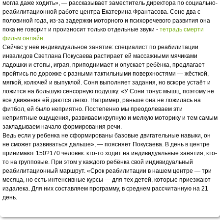
могла даже ходить», — рассказывает заместитель директора по социально-
реабилитационной работе центра Екатерина Франтасова. Соне два с
половиной года, из-за задержки моторного и психоречевого развития она
пока не говорит и произносит только отдельные звуки -
тетрадь смерти
фильм онлайн
.
Сейчас у неё индивидуальное занятие: специалист по реабилитации
инвалидов Светлана Покусаева растирает ей массажными мячиками
ладошки и стопы, играя, приподнимает и опускает ребёнка, предлагает
пройтись по дорожке с разными тактильными поверхностями — жёсткой,
мягкой, колючей и выпуклой. Соня выполняет задания, но вскоре устаёт и
ложится на большую сенсорную подушку. «У Сони тонус мышц, поэтому не
все движения ей даются легко. Например, раньше она не ложилась на
фитбол, ей было неприятно. Постепенно мы преодолеваем эти
неприятные ощущения, развиваем крупную и мелкую моторику и тем самым
закладываем начало формирования речи.
Ведь если у ребенка не сформированы базовые двигательные навыки, он
не сможет развиваться дальше», — поясняет Покусаева. В день в центре
принимают 150?170 человек: кто-то ходит на индивидуальные занятия, кто-
то на групповые. При этом у каждого ребёнка свой индивидуальный
реабилитационный маршрут. «Срок реабилитации в нашем центре — три
месяца, но есть интенсивные курсы — для тех детей, которые приезжают
издалека. Для них составляем программу, в среднем рассчитанную на 21
день.