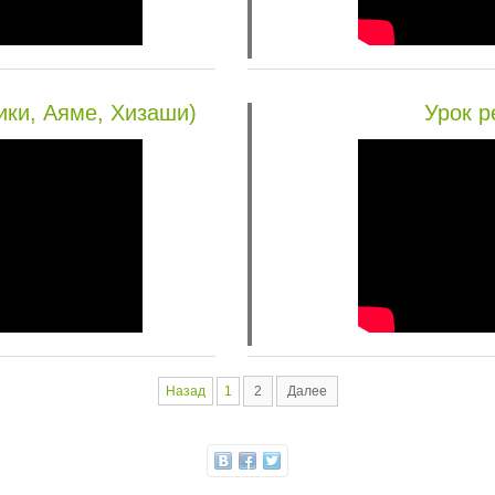
ики, Аяме, Хизаши)
Урок р
Назад
1
2
Далее