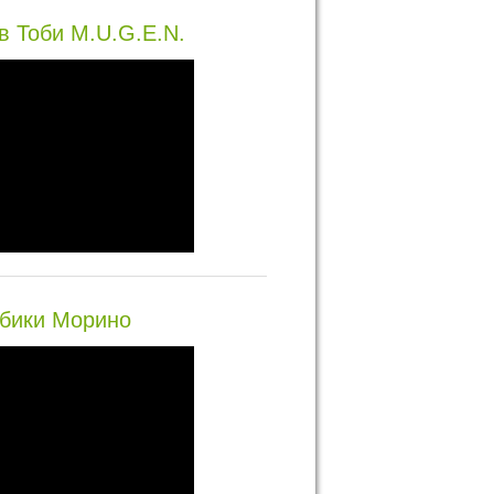
в Тоби M.U.G.E.N.
бики Морино