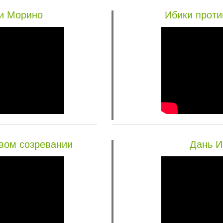
и Морино
Ибики проти
вом созревании
Дань И