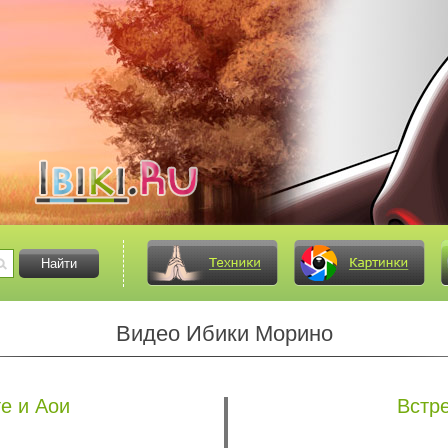
Видео Ибики Морино
е и Аои
Встре