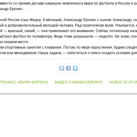
месте со своими детьми накануне чемпионата мира по футболу в России и рас
сандр Ерохин -
ой России (сын Фёдор, 9 месяцев). Александр Ерохин с сыном. Александр, ск
й и доброжелательный молодой человек. Рад практически всем. Улыбается, к
й — красный, синий, — они привлекают его внимание. Сейчас потихоньку начи
смотрел футбол по телевизору. Феде тоже разрешили — недолго. Не знаю, пон
на первом месте.
 спортивные занятия с плавания. Потом, по мере взросления, будем следить
стом или менеджером. Наша задача — заботиться о нем и создать условия дл
РТИНКИ С ИБИКИ МОРИНО
ВИДЕО О ИБИКИ МОРИНО
НОВОСТИ ОТ 