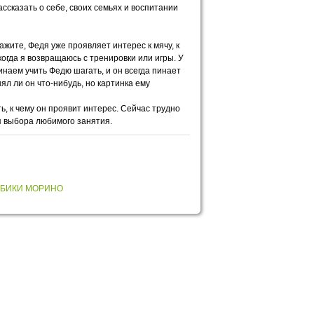
сказать о себе, своих семьях и воспитании
ажите, Федя уже проявляет интерес к мячу, к
огда я возвращаюсь с тренировки или игры. У
наем учить Федю шагать, и он всегда пинает
ял ли он что-нибудь, но картинка ему
, к чему он проявит интерес. Сейчас трудно
я выбора любимого занятия.
ИБИКИ МОРИНО