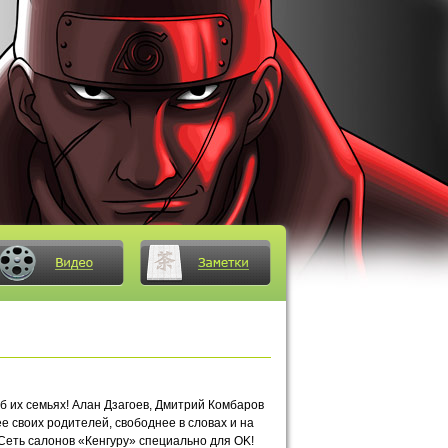
б их семьях! Алан Дзагоев, Дмитрий Комбаров
е своих родителей, свободнее в словах и на
Сеть салонов «Кенгуру» специально для ОK!